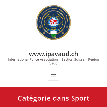
Skip
to
content
www.ipavaud.ch
International Police Association – Section Suisse – Région
Vaud
Catégorie dans Sport