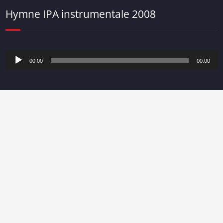
Hymne IPA instrumentale 2008
Lecteur
00:00
00:00
audio
Recent Posts
Helvetica Lajolo
CoDiFense
CoDiKiné
Alliance Immo