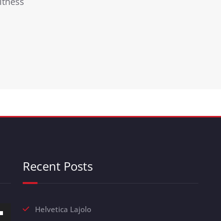
itness
Recent Posts
z
Helvetica Lajolo