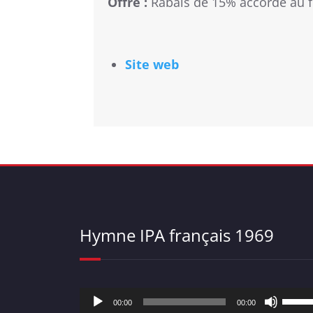
Offre :
Rabais de 15% accordé au f
Site web
Hymne IPA français 1969
Lecteur
Utilise
00:00
00:00
audio
les