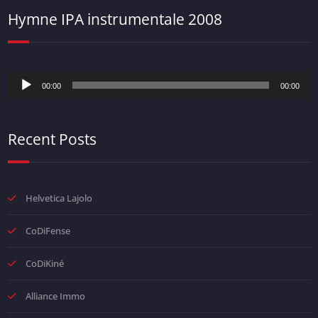
Hymne IPA instrumentale 2008
Lecteur
00:00
00:00
audio
Recent Posts
Helvetica Lajolo
CoDiFense
CoDiKiné
Alliance Immo