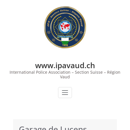
Skip
to
content
www.ipavaud.ch
International Police Association – Section Suisse – Région
Vaud
Garage de Lucens