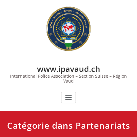
Skip
to
content
www.ipavaud.ch
International Police Association – Section Suisse – Région
Vaud
Catégorie dans Partenariats