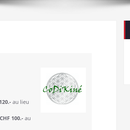
120.-
au lieu
CHF 100.-
au