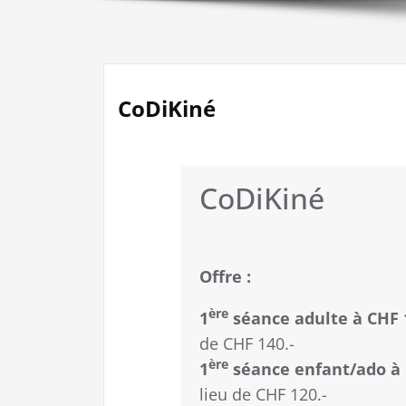
CoDiKiné
CoDiKiné
Offre :
ère
1
séance adulte à CHF 
de CHF 140.-
ère
1
séance enfant/ado à 
lieu de CHF 120.-