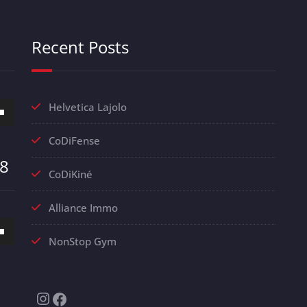
Recent Posts
z
Helvetica Lajolo
s
CoDiFense
as
08
CoDiKiné
nter
Alliance Immo
er
z
NonStop Gym
.
s
as
Instagram
Facebook