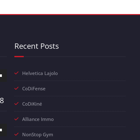
Recent Posts
z
Helvetica Lajolo
s
CoDiFense
as
08
CoDiKiné
nter
Alliance Immo
er
z
NonStop Gym