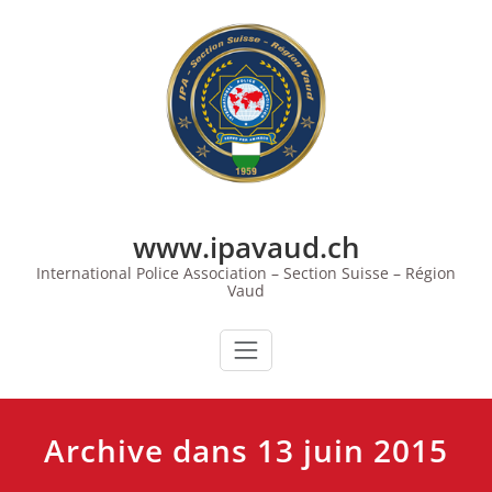
Skip
to
content
www.ipavaud.ch
International Police Association – Section Suisse – Région
Vaud
Archive dans 13 juin 2015