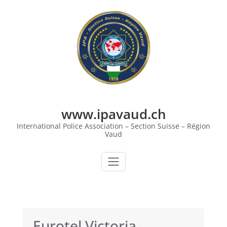
Skip
to
content
www.ipavaud.ch
International Police Association – Section Suisse – Région
Vaud
Eurotel Victoria